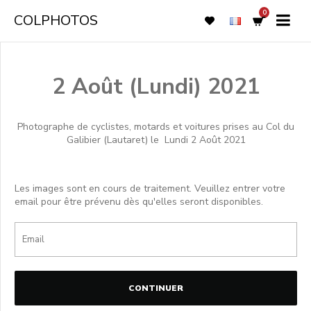
0
COLPHOTOS
2 Août (Lundi) 2021
Photographe de cyclistes, motards et voitures prises au Col du
Galibier (Lautaret) le
Lundi 2 Août 2021
Les images sont en cours de traitement. Veuillez entrer votre
email pour être prévenu dès qu'elles seront disponibles.
CONTINUER