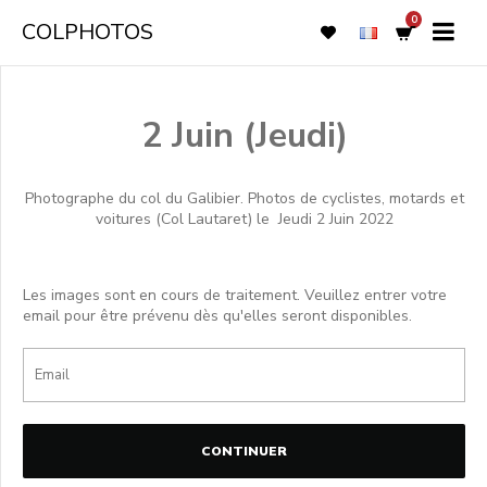
0
COLPHOTOS
2 Juin (Jeudi)
Photographe du col du Galibier. Photos de cyclistes, motards et
voitures (Col Lautaret) le
Jeudi 2 Juin 2022
Les images sont en cours de traitement. Veuillez entrer votre
email pour être prévenu dès qu'elles seront disponibles.
CONTINUER