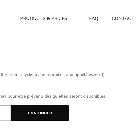
PRODUCTS & PRICES
FAQ
CONTACT
e filters (cyclist/car/motorbikes and uphill/downhill).
mail pour être prévenu dès qu'elles seront disponibles.
CONTINUER