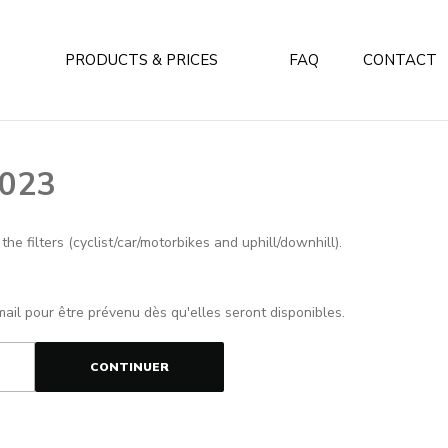
PRODUCTS & PRICES
FAQ
CONTACT
2023
e filters (cyclist/car/motorbikes and uphill/downhill).
mail pour être prévenu dès qu'elles seront disponibles.
CONTINUER