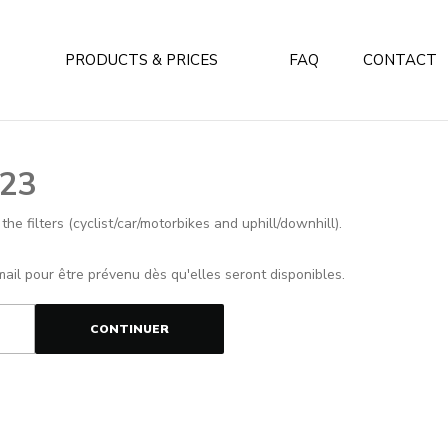
PRODUCTS & PRICES
FAQ
CONTACT
023
e filters (cyclist/car/motorbikes and uphill/downhill).
mail pour être prévenu dès qu'elles seront disponibles.
CONTINUER