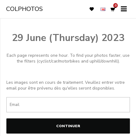
0
COLPHOTOS
29 June (Thursday) 2023
Each page represents one hour. To find your photos faster, use
the filters (cyclist/car/motorbikes and uphill/downhill).
Les images sont en cours de traitement. Veuillez entrer votre
email pour être prévenu dès qu'elles seront disponibles.
CONTINUER