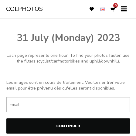
0
COLPHOTOS
31 July (Monday) 2023
Each page represents one hour. To find your photos faster, use
the filters (cyclist/car/motorbikes and uphill/downhill).
Les images sont en cours de traitement. Veuillez entrer votre
email pour être prévenu dès qu'elles seront disponibles.
CONTINUER