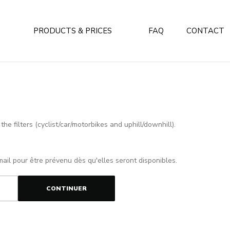
PRODUCTS & PRICES
FAQ
CONTACT
e filters (cyclist/car/motorbikes and uphill/downhill).
mail pour être prévenu dès qu'elles seront disponibles.
CONTINUER