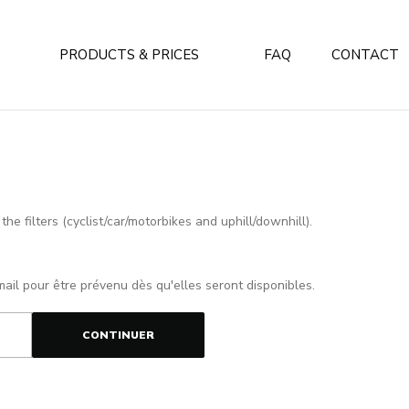
PRODUCTS & PRICES
FAQ
CONTACT
e filters (cyclist/car/motorbikes and uphill/downhill).
mail pour être prévenu dès qu'elles seront disponibles.
CONTINUER