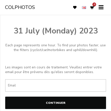
0
COLPHOTOS
31 July (Monday) 2023
Each page represents one hour. To find your photos faster, use
the filters (cyclist/car/motorbikes and uphill/downhill).
Les images sont en cours de traitement. Veuillez entrer votre
email pour être prévenu dès qu'elles seront disponibles.
CONTINUER