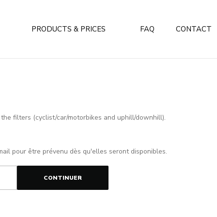
PRODUCTS & PRICES
FAQ
CONTACT
e filters (cyclist/car/motorbikes and uphill/downhill).
mail pour être prévenu dès qu'elles seront disponibles.
CONTINUER